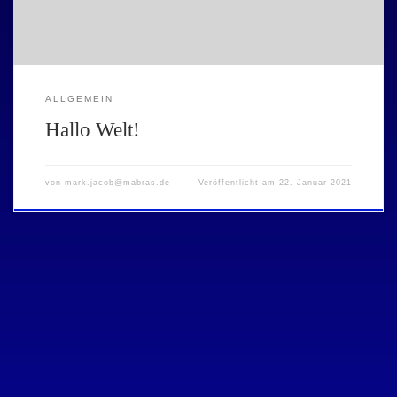
ALLGEMEIN
Hallo Welt!
von
mark.jacob@mabras.de
Veröffentlicht am
22. Januar 2021