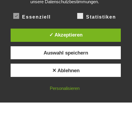
unsere Datenschutzbestimmungen.
Braun • Liebmann
Architekten
Essenziell
Statistiken
✓ Akzeptieren
Impressum
Datenschutzerklärung
Auswahl speichern
Bremer Straße 7
✕ Ablehnen
21244 Buchholz
office@b-l-architekten.de
Personalisieren